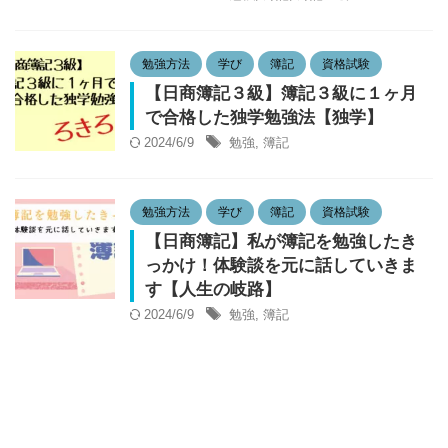
勉強方法
学び
簿記
資格試験
【日商簿記３級】簿記３級に１ヶ月
で合格した独学勉強法【独学】
2024/6/9
勉強
,
簿記
勉強方法
学び
簿記
資格試験
【日商簿記】私が簿記を勉強したき
っかけ！体験談を元に話していきま
す【人生の岐路】
2024/6/9
勉強
,
簿記