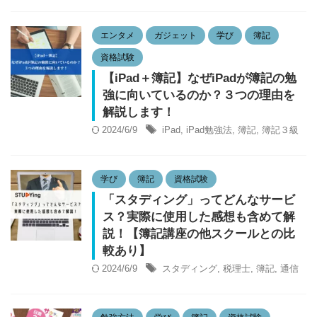
エンタメ
ガジェット
学び
簿記
資格試験
【iPad＋簿記】なぜiPadが簿記の勉
強に向いているのか？３つの理由を
解説します！
2024/6/9
iPad
,
iPad勉強法
,
簿記
,
簿記３級
学び
簿記
資格試験
「スタディング」ってどんなサービ
ス？実際に使用した感想も含めて解
説！【簿記講座の他スクールとの比
較あり】
2024/6/9
スタディング
,
税理士
,
簿記
,
通信