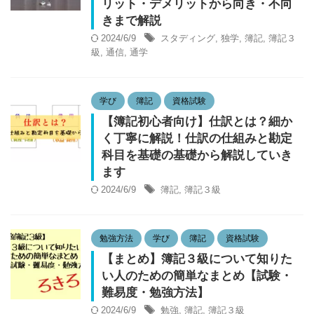
リット・デメリットから向き・不向
きまで解説
2024/6/9
スタディング
,
独学
,
簿記
,
簿記３
級
,
通信
,
通学
学び
簿記
資格試験
【簿記初心者向け】仕訳とは？細か
く丁寧に解説！仕訳の仕組みと勘定
科目を基礎の基礎から解説していき
ます
2024/6/9
簿記
,
簿記３級
勉強方法
学び
簿記
資格試験
【まとめ】簿記３級について知りた
い人のための簡単なまとめ【試験・
難易度・勉強方法】
2024/6/9
勉強
,
簿記
,
簿記３級