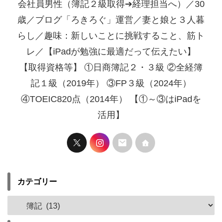
会社員男性（簿記２級取得➔経理担当へ）／30
歳／ブログ「ろきろぐ」運営／妻と娘と３人暮
らし／趣味：新しいことに挑戦すること、筋ト
レ／【iPadが勉強に最適だって伝えたい】
【取得資格等】 ①日商簿記２・３級 ②全経簿
記１級（2019年） ③FP３級（2024年）
④TOEIC820点（2014年） 【①～③はiPadを
活用】
カテゴリー