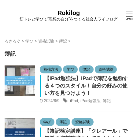
Rokilog
筋トレと学びで“理想の自分”をつくる社会人ライフログ
ろきろぐ
>
学び
>
資格試験
>
簿記
>
簿記
勉強方法
学び
簿記
資格試験
【iPad勉強法】iPadで簿記を勉強す
る４つのスタイル！自分の好みの使
い方を見つけよう！
2024/6/9
iPad
,
iPad勉強法
,
簿記
学び
簿記
資格試験
【簿記検定講座】「クレアール」で