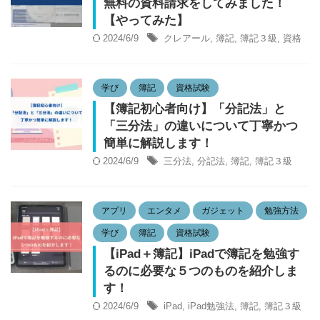
無料の資料請求をしてみました！
【やってみた】
2024/6/9
クレアール
,
簿記
,
簿記３級
,
資格
学び
簿記
資格試験
【簿記初心者向け】「分記法」と
「三分法」の違いについて丁寧かつ
簡単に解説します！
2024/6/9
三分法
,
分記法
,
簿記
,
簿記３級
アプリ
エンタメ
ガジェット
勉強方法
学び
簿記
資格試験
【iPad＋簿記】iPadで簿記を勉強す
るのに必要な５つのものを紹介しま
す！
2024/6/9
iPad
,
iPad勉強法
,
簿記
,
簿記３級