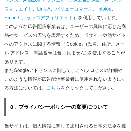
センス
、
Amazon アソシエイト
、
A8.net
、
Afb
、
もしもア
フィリエイト
、
Link-A
、
バリューコマース
、
infotop
、
Smart-C
、
ラッコアフィリエイト
）を利用しています。
このような広告配信事業者は、ユーザーの興味に応じた商
品やサービスの広告を表示するため、当サイトや他サイト
へのアクセスに関する情報 『Cookie』(氏名、住所、メー
ル アドレス、電話番号は含まれません) を使用することが
あります。
またGoogleアドセンスに関して、このプロセスの詳細や
このような情報が広告配信事業者に使用されないようにす
る方法については、
こちら
をクリックしてください。
8．プライバシーポリシーの変更について
当サイトは、個人情報に関して適用される日本の法令を遵