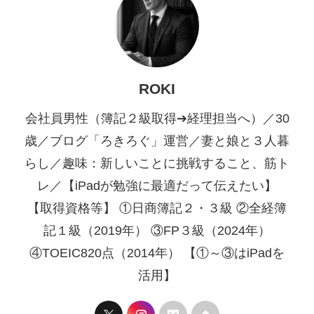
ROKI
会社員男性（簿記２級取得➔経理担当へ）／30
歳／ブログ「ろきろぐ」運営／妻と娘と３人暮
らし／趣味：新しいことに挑戦すること、筋ト
レ／【iPadが勉強に最適だって伝えたい】
【取得資格等】 ①日商簿記２・３級 ②全経簿
記１級（2019年） ③FP３級（2024年）
④TOEIC820点（2014年） 【①～③はiPadを
活用】