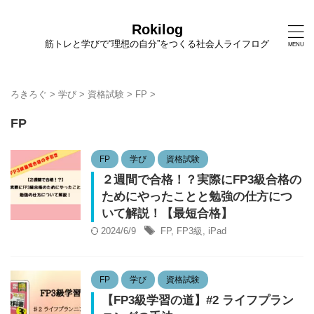
Rokilog
筋トレと学びで“理想の自分”をつくる社会人ライフログ
ろきろぐ
>
学び
>
資格試験
>
FP
>
FP
FP
学び
資格試験
２週間で合格！？実際にFP3級合格の
ためにやったことと勉強の仕方につ
いて解説！【最短合格】
2024/6/9
FP
,
FP3級
,
iPad
FP
学び
資格試験
【FP3級学習の道】#2 ライフプラン