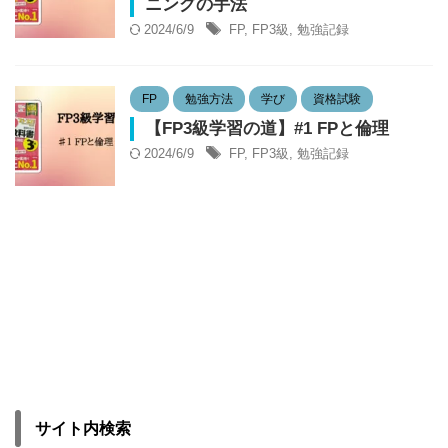
ニングの手法
2024/6/9
FP
,
FP3級
,
勉強記録
FP
勉強方法
学び
資格試験
【FP3級学習の道】#1 FPと倫理
2024/6/9
FP
,
FP3級
,
勉強記録
サイト内検索