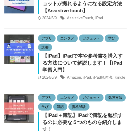
ョットが撮れるようになる設定方法
【AssistiveTouch】
2024/6/9
AssistiveTouch
,
iPad
アプリ
エンタメ
ガジェット
学び
読書
【iPad】iPadで本や参考書を購入す
る方法について解説します！【iPad
学習入門】
2024/6/9
Amazon
,
iPad
,
iPad勉強法
,
Kindle
アプリ
エンタメ
ガジェット
勉強方法
学び
簿記
資格試験
【iPad＋簿記】iPadで簿記を勉強す
るのに必要な５つのものを紹介しま
す！