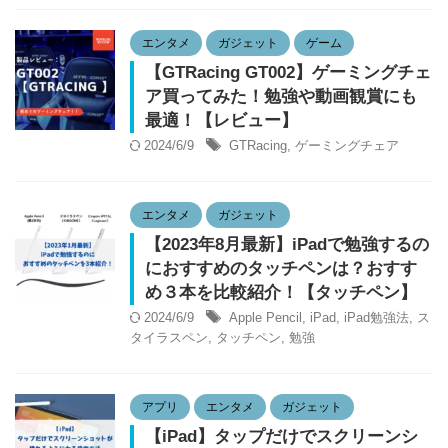
エンタメ
ガジェット
ゲーム
【GTRacing GT002】ゲーミングチェ
ア買ってみた！勉強や動画観賞にも
最適！【レビュー】
2024/6/9
GTRacing
,
ゲーミングチェア
エンタメ
ガジェット
【2023年8月最新】iPadで勉強するの
におすすめのタッチペンは？おすす
め３本を比較紹介！【タッチペン】
2024/6/9
Apple Pencil
,
iPad
,
iPad勉強法
,
ス
タイラスペン
,
タッチペン
,
勉強
アプリ
エンタメ
ガジェット
【iPad】タップだけでスクリーンシ