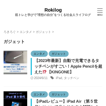
Rokilog
筋トレと学びで“理想の自分”をつくる社会人ライフログ
ろきろぐ
>
エンタメ
>
ガジェット
>
ガジェット
エンタメ
ガジェット
【2023年最新】自動で充電できるタ
ッチペンがすごい！Apple Pencilを超
えた
【KINGONE】
2024/6/11
iPad
,
タッチペン
エンタメ
ガジェット
【iPadレビュー】iPad Air（第５世