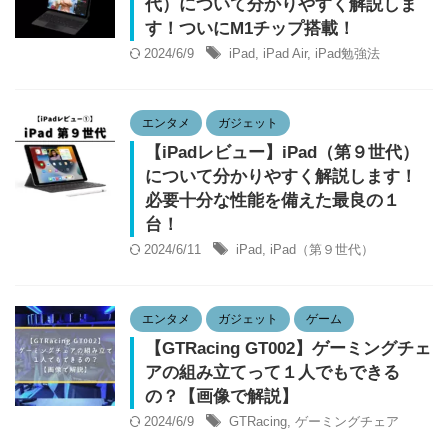
代）について分かりやすく解説しま
す！ついにM1チップ搭載！
2024/6/9
iPad
,
iPad Air
,
iPad勉強法
エンタメ
ガジェット
【iPadレビュー】iPad（第９世代）
について分かりやすく解説します！
必要十分な性能を備えた最良の１
台！
2024/6/11
iPad
,
iPad（第９世代）
エンタメ
ガジェット
ゲーム
【GTRacing GT002】ゲーミングチェ
アの組み立てって１人でもできる
の？【画像で解説】
2024/6/9
GTRacing
,
ゲーミングチェア