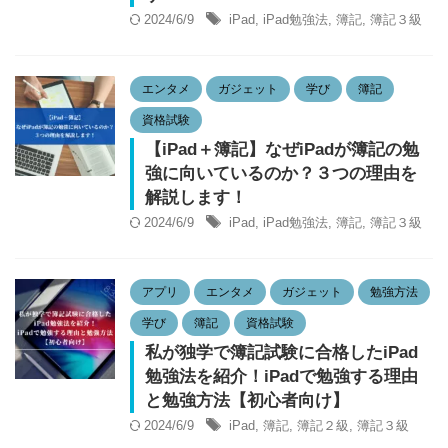
2024/6/9
iPad
,
iPad勉強法
,
簿記
,
簿記３級
エンタメ
ガジェット
学び
簿記
資格試験
【iPad＋簿記】なぜiPadが簿記の勉
強に向いているのか？３つの理由を
解説します！
2024/6/9
iPad
,
iPad勉強法
,
簿記
,
簿記３級
アプリ
エンタメ
ガジェット
勉強方法
学び
簿記
資格試験
私が独学で簿記試験に合格したiPad
勉強法を紹介！iPadで勉強する理由
と勉強方法【初心者向け】
2024/6/9
iPad
,
簿記
,
簿記２級
,
簿記３級