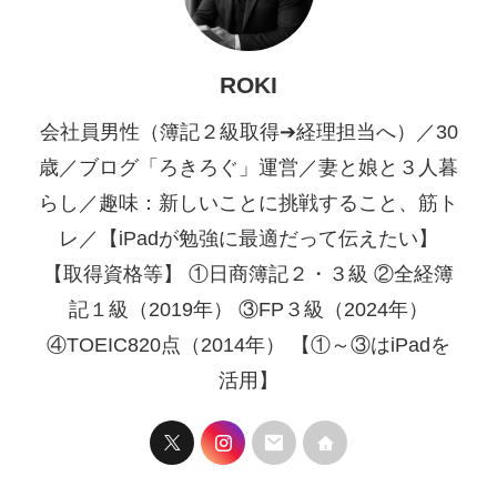
ROKI
会社員男性（簿記２級取得➔経理担当へ）／30
歳／ブログ「ろきろぐ」運営／妻と娘と３人暮
らし／趣味：新しいことに挑戦すること、筋ト
レ／【iPadが勉強に最適だって伝えたい】
【取得資格等】 ①日商簿記２・３級 ②全経簿
記１級（2019年） ③FP３級（2024年）
④TOEIC820点（2014年） 【①～③はiPadを
活用】