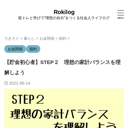
Rokilog
筋トレと学びで“理想の自分”をつくる社会人ライフログ
ろきろぐ
>
暮らし
>
お金関係
>
節約
>
お金関係
節約
【貯金初心者】STEP２ 理想の家計バランスを理
解しよう
2021-06-14