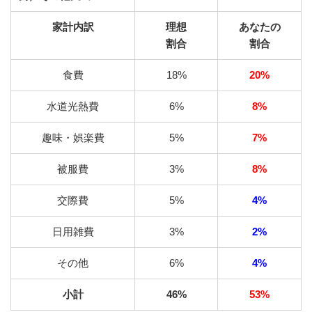
家計内訳
理想
あなたの
割合
割合
食費
18%
20%
水道光熱費
6%
8%
趣味・娯楽費
5%
7%
被服費
3%
8%
交際費
5%
4%
日用雑費
3%
2%
その他
6%
4%
小計
46%
53%