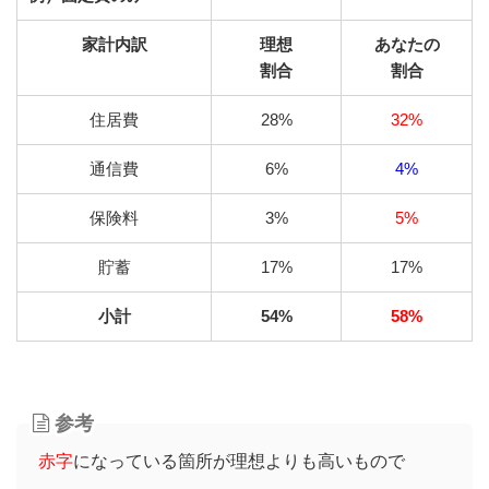
家計内訳
理想
あなたの
割合
割合
住居費
28%
32%
通信費
6%
4%
保険料
3%
5%
貯蓄
17%
17%
小計
54%
58%
参考
赤字
になっている箇所が理想よりも高いもので