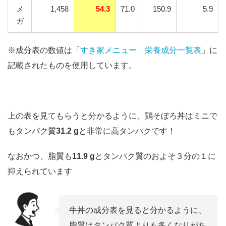
メ
1,458
54.3
71.0
150.9
5.9
ガ
※成分表の数値は「
すき家メニュー 栄養成分一覧表
」に
記載されたものを使用しています。
上の表を見てもらうと分かるように、鶏そぼろ丼はミニで
もタンパク質
31.2 g
と非常に高タンパクです！
なおかつ、脂質も
11.9 g
とタンパク質のおよそ３分の１に
抑えられています
牛丼の成分表を見ると分かるように、
脂質はタンパク質よりも多くなりがち