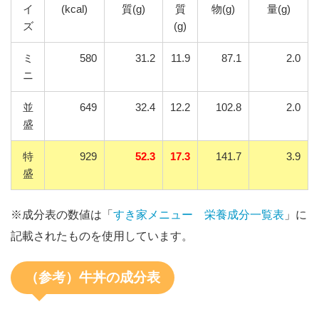
イ
(kcal)
質(g)
質
物(g)
量(g)
ズ
(g)
ミ
580
31.2
11.9
87.1
2.0
ニ
並
649
32.4
12.2
102.8
2.0
盛
特
929
52.3
17.3
141.7
3.9
盛
※成分表の数値は「
すき家メニュー 栄養成分一覧表
」に
記載されたものを使用しています。
（参考）牛丼の成分表