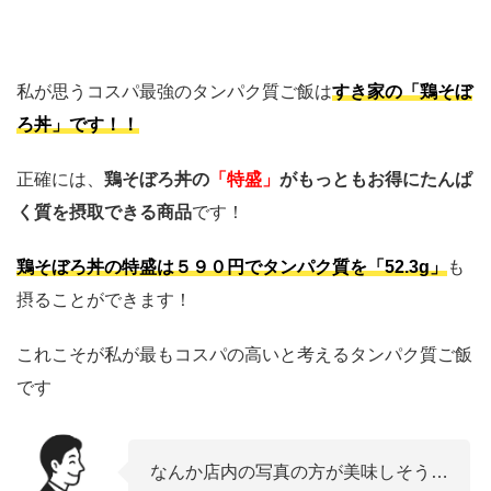
私が思うコスパ最強のタンパク質ご飯は
すき家の「鶏そぼ
ろ丼」です！！
正確には、
鶏そぼろ丼の
「特盛」
がもっともお得にたんぱ
く質を摂取できる商品
です！
鶏そぼろ丼の特盛は５９０円でタンパク質を「52.3g」
も
摂ることができます！
これこそが私が最もコスパの高いと考えるタンパク質ご飯
です
なんか店内の写真の方が美味しそう…