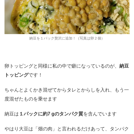
納豆を１パック贅沢に追加！（写真は卵２個）
卵トッピングと同様に私の中で癖になっているのが、
納豆
トッピング
です！
ちゃんとよくかき混ぜてからタレとからしを入れ、もう一
度混ぜたものを乗せます
納豆は
１パックに約7 gのタンパク質
を含んでいます
やはり大豆は「畑の肉」と言われるだけあって、タンパク