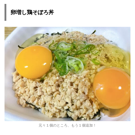
卵増し鶏そぼろ丼
元々１個のところ、もう１個追加！