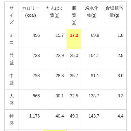
サ
カロリー
たんぱく
脂
炭水化
食塩相当
イ
(kcal)
質(g)
質
物(g)
量(g)
ズ
(g)
ミ
496
15.7
17.2
69.8
1.8
ニ
並
733
22.9
25.0
104.1
2.5
盛
中
798
28.3
35.7
91.1
3.0
盛
大
966
30.1
32.5
138.7
3.3
盛
特
1,176
40.4
49.0
143.7
4.4
盛