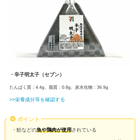
・辛子明太子（セブン）
たんぱく質：4.4g、脂質：0.8g、炭水化物：36.9g
>>栄養成分等を確認する
ポイント
・鮭などの
魚や鶏肉が使用
されている