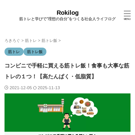
Rokilog
筋トレと学びで“理想の自分”をつくる社会人ライフログ
ろきろぐ
>
筋トレ
>
筋トレ飯
>
筋トレ
筋トレ飯
コンビニで手軽に買える筋トレ飯！食事も大事な筋
トレの１つ！【高たんぱく・低脂質】
2021-12-05
2025-11-13