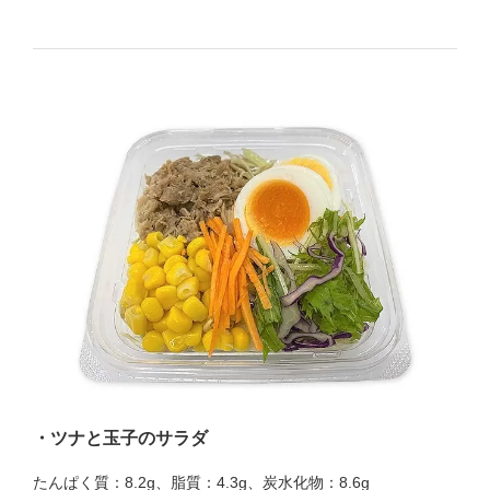
・ツナと玉子のサラダ
たんぱく質：8.2g、脂質：4.3g、炭水化物：8.6g