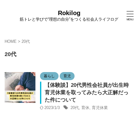
Rokilog
筋トレと学びで“理想の自分”をつくる社会人ライフログ
HOME
>
20代
20代
暮らし
育児
【体験談】20代男性会社員が出生時
育児休業を取ってみたら大正解だっ
た件について
2023/1/3
20代
,
育休
,
育児休業