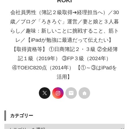
ROKI
会社員男性（簿記２級取得➔経理担当へ）／30
歳／ブログ「ろきろぐ」運営／妻と娘と３人暮
らし／趣味：新しいことに挑戦すること、筋ト
レ／【iPadが勉強に最適だって伝えたい】
【取得資格等】 ①日商簿記２・３級 ②全経簿
記１級（2019年） ③FP３級（2024年）
④TOEIC820点（2014年） 【①～③はiPadを
活用】
カテゴリー