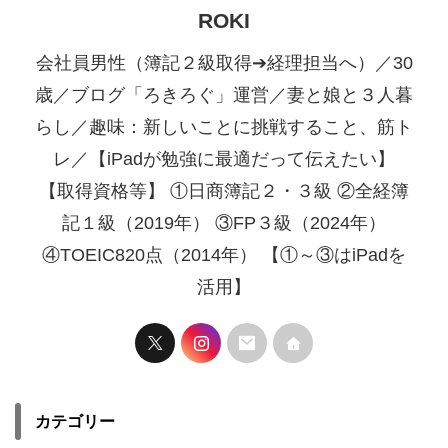
ROKI
会社員男性（簿記２級取得➔経理担当へ）／30
歳／ブログ「ろきろぐ」運営／妻と娘と３人暮
らし／趣味：新しいことに挑戦すること、筋ト
レ／【iPadが勉強に最適だって伝えたい】
【取得資格等】 ①日商簿記２・３級 ②全経簿
記１級（2019年） ③FP３級（2024年）
④TOEIC820点（2014年） 【①～③はiPadを
活用】
カテゴリー