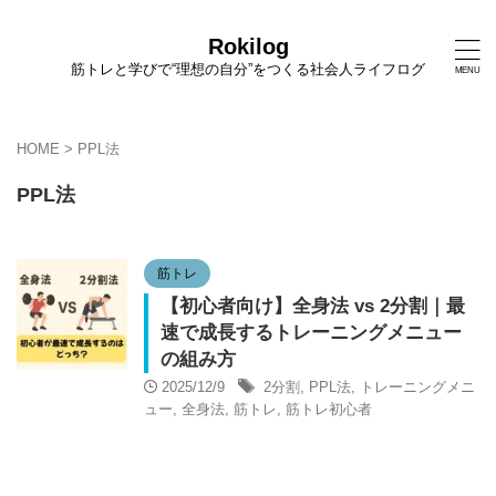
Rokilog
筋トレと学びで“理想の自分”をつくる社会人ライフログ
HOME
>
PPL法
PPL法
筋トレ
【初心者向け】全身法 vs 2分割｜最
速で成長するトレーニングメニュー
の組み方
2025/12/9
2分割
,
PPL法
,
トレーニングメニ
ュー
,
全身法
,
筋トレ
,
筋トレ初心者