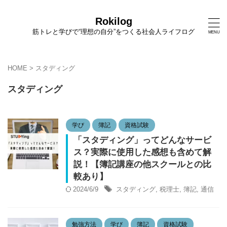
Rokilog
筋トレと学びで“理想の自分”をつくる社会人ライフログ
HOME
>
スタディング
スタディング
学び
簿記
資格試験
「スタディング」ってどんなサービ
ス？実際に使用した感想も含めて解
説！【簿記講座の他スクールとの比
較あり】
2024/6/9
スタディング
,
税理士
,
簿記
,
通信
勉強方法
学び
簿記
資格試験