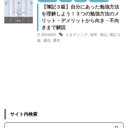
【簿記３級】自分にあった勉強方法
を理解しよう！３つの勉強方法のメ
リット・デメリットから向き・不向
きまで解説
2024/6/9
スタディング
,
独学
,
簿記
,
簿記３
級
,
通信
,
通学
サイト内検索